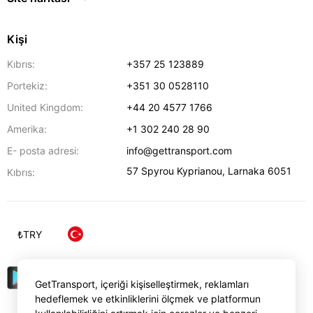
Kişi
Kıbrıs:
+357 25 123889
Portekiz:
+351 30 0528110
United Kingdom:
+44 20 4577 1766
Amerika:
+1 302 240 28 90
E- posta adresi:
info@gettransport.com
57 Spyrou Kyprianou
,
Larnaka
6051
Kıbrıs:
₺
TRY
GetTransport, içeriği kişiselleştirmek, reklamları
hedeflemek ve etkinliklerini ölçmek ve platformun