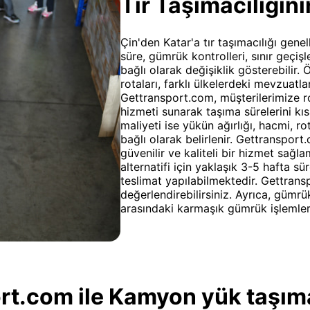
Tır Taşımacılığını
Çin'den Katar'a tır taşımacılığı gene
süre, gümrük kontrolleri, sınır geçişl
bağlı olarak değişiklik gösterebilir.
rotaları, farklı ülkelerdeki mevzuatl
Gettransport.com, müşterilerimize 
hizmeti sunarak taşıma sürelerini kıs
maliyeti ise yükün ağırlığı, hacmi, rot
bağlı olarak belirlenir. Gettranspor
güvenilir ve kaliteli bir hizmet sağl
alternatifi için yaklaşık 3-5 hafta s
teslimat yapılabilmektedir. Gettran
değerlendirebilirsiniz. Ayrıca, gümr
arasındaki karmaşık gümrük işlemlerin
t.com ile Kamyon yük taşıma