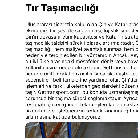
Tır Taşımacılığı
Uluslararası ticaretin kalbi olan Çin ve Katar ara
ekonomik bir şekilde sağlanması, lojistik süreçlerin
Çin’in devasa üretim kapasitesi ve Katar’ın strate
taşımacılık talebini sürekli olarak artırmaktadır. Ö
taşımacılığı, hem maliyet avantajı sunması hem 
nedeniyle tercih edilen bir yöntemdir. Ancak, A
bu iki ülke arasındaki mesafeler, deniz veya hava 
kullanılmasına neden olmaktadır. Gettransport.co
hem de multimodal çözümler sunarak müşterileri
seçenekleri belirlemelerine yardımcı olur. Çin'd
işlemleri ve farklı ülkelerden geçişlerdeki düz
taşır. Gettransport.com, bu konuda uzmanlaşmış lo
sorunsuz bir taşıma süreci sağlamaktadır. Ayrıca
teslimatı için en güncel teknolojileri kullanmaktay
hizmetimizle, işletmenizin tedarik zincirini opt
artırmasına katkıda bulunuyoruz.