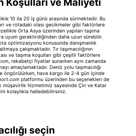
n Koşulları ve Maliyeti
llikle 10 ila 20 iş günü arasında sürmektedir. Bu
eri ve rotadaki olası gecikmeler gibi faktörlere
 Özellikle Orta Asya üzerinden yapılan taşıma
ara uyum gerektirdiğinden daha uzun sürebilir.
rota optimizasyonu konusunda danışmanlık
altmaya çalışmaktadır. Tır taşımacılığının
ası ve taşıma koşulları gibi çeşitli faktörlere
t.com, rekabetçi fiyatlar sunarken aynı zamanda
amayı amaçlamaktadır. Deniz yolu taşımacılığı
üre öngörülürken, hava kargo ile 2-4 gün içinde
sport.com platformu üzerinden bu seçenekleri de
ük müşavirlik hizmetimiz sayesinde Çin ve Katar
i kolaylıkla halledebilirsiniz.
cılığı seçin