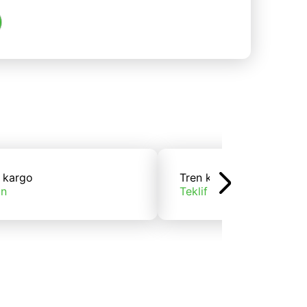
 kargo
Tren kargo
ın
Teklif alın