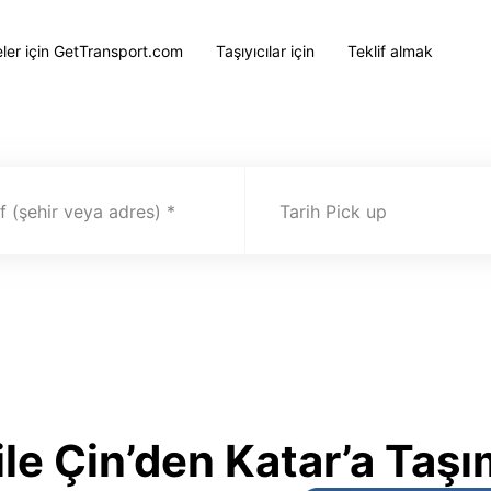
eler için GetTransport.com
Taşıyıcılar için
Teklif almak
 (şehir veya adres)
Tarih Pick up
le Çin’den Katar’a Taşı