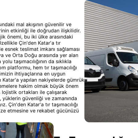
sındaki mal akışının güvenilir ve
in etkinliği ile doğrudan ilişkilidir.
jik önemi, bu iki ülke arasındaki
zellikle Çin'den Katar'a tır
de esnek teslimat imkanı sağlaması
sya ve Orta Doğu arasında yer alan
yolu taşımacılığının da sıklıkla
m platformu, hem tır taşımacılığı
mizin ihtiyaçlarına en uygun
en Katar'a yapılan nakiyelerde gümrük
enlemelere hakim olmak büyük önem
jistik ortakları ile çalışarak
, yüklerin güvenliği ve zamanında
ız. Çin'den Katar'a tır taşımacılığı
imize etmesine ve rekabet gücünüzü