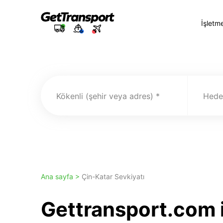
İşletm
Kökenli (şehir veya adres)
Hedef
Ana sayfa >
Çin-Katar Sevkiyatı
Gettransport.com i