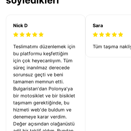
söyledikleri
Nick D
Sara
Teslimatımı düzenlemek için 
Tüm taşıma nakliy
bu platformu keşfettiğim 
için çok heyecanlıyım. Tüm 
süreç inanılmaz derecede 
sorunsuz geçti ve beni 
tamamen memnun etti. 
Bulgaristan'dan Polonya'ya 
bir motosiklet ve bir bisiklet 
taşımam gerektiğinde, bu 
hizmeti web'de buldum ve 
denemeye karar verdim. 
Değer açısından olağanüstü 
adil bir teklif aldım. Bundan 