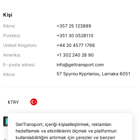
Kişi
Kıbrıs:
+357 25 123889
Portekiz:
+351 30 0528110
United Kingdom:
+44 20 4577 1766
Amerika:
+1 302 240 28 90
E- posta adresi:
info@gettransport.com
57 Spyrou Kyprianou
,
Larnaka
6051
Kıbrıs:
₺
TRY
GetTransport, içeriği kişiselleştirmek, reklamları
hedeflemek ve etkinliklerini ölçmek ve platformun
kullanılabilirliğini artırmak için çerezler ve benzeri