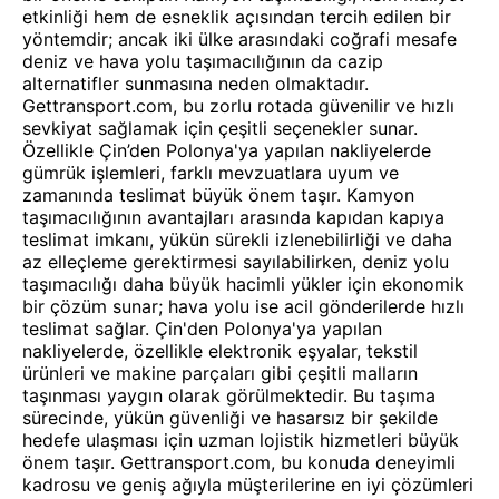
etkinliği hem de esneklik açısından tercih edilen bir
yöntemdir; ancak iki ülke arasındaki coğrafi mesafe
deniz ve hava yolu taşımacılığının da cazip
alternatifler sunmasına neden olmaktadır.
Gettransport.com, bu zorlu rotada güvenilir ve hızlı
sevkiyat sağlamak için çeşitli seçenekler sunar.
Özellikle Çin’den Polonya'ya yapılan nakliyelerde
gümrük işlemleri, farklı mevzuatlara uyum ve
zamanında teslimat büyük önem taşır. Kamyon
taşımacılığının avantajları arasında kapıdan kapıya
teslimat imkanı, yükün sürekli izlenebilirliği ve daha
az elleçleme gerektirmesi sayılabilirken, deniz yolu
taşımacılığı daha büyük hacimli yükler için ekonomik
bir çözüm sunar; hava yolu ise acil gönderilerde hızlı
teslimat sağlar. Çin'den Polonya'ya yapılan
nakliyelerde, özellikle elektronik eşyalar, tekstil
ürünleri ve makine parçaları gibi çeşitli malların
taşınması yaygın olarak görülmektedir. Bu taşıma
sürecinde, yükün güvenliği ve hasarsız bir şekilde
hedefe ulaşması için uzman lojistik hizmetleri büyük
önem taşır. Gettransport.com, bu konuda deneyimli
kadrosu ve geniş ağıyla müşterilerine en iyi çözümleri