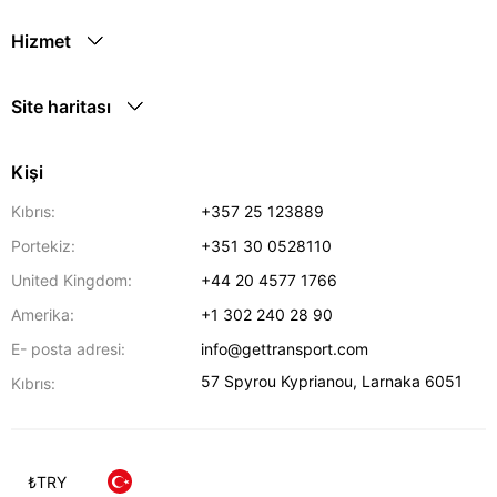
Hizmet
Site haritası
Kişi
Kıbrıs:
+357 25 123889
Portekiz:
+351 30 0528110
United Kingdom:
+44 20 4577 1766
Amerika:
+1 302 240 28 90
E- posta adresi:
info@gettransport.com
57 Spyrou Kyprianou
,
Larnaka
6051
Kıbrıs:
₺
TRY