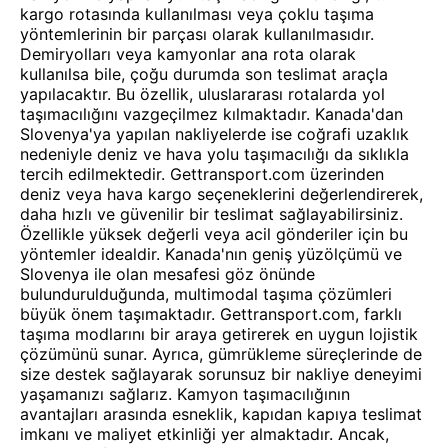
kargo rotasında kullanılması veya çoklu taşıma
yöntemlerinin bir parçası olarak kullanılmasıdır.
Demiryolları veya kamyonlar ana rota olarak
kullanılsa bile, çoğu durumda son teslimat araçla
yapılacaktır. Bu özellik, uluslararası rotalarda yol
taşımacılığını vazgeçilmez kılmaktadır. Kanada'dan
Slovenya'ya yapılan nakliyelerde ise coğrafi uzaklık
nedeniyle deniz ve hava yolu taşımacılığı da sıklıkla
tercih edilmektedir. Gettransport.com üzerinden
deniz veya hava kargo seçeneklerini değerlendirerek,
daha hızlı ve güvenilir bir teslimat sağlayabilirsiniz.
Özellikle yüksek değerli veya acil gönderiler için bu
yöntemler idealdir. Kanada'nın geniş yüzölçümü ve
Slovenya ile olan mesafesi göz önünde
bulundurulduğunda, multimodal taşıma çözümleri
büyük önem taşımaktadır. Gettransport.com, farklı
taşıma modlarını bir araya getirerek en uygun lojistik
çözümünü sunar. Ayrıca, gümrükleme süreçlerinde de
size destek sağlayarak sorunsuz bir nakliye deneyimi
yaşamanızı sağlarız. Kamyon taşımacılığının
avantajları arasında esneklik, kapıdan kapıya teslimat
imkanı ve maliyet etkinliği yer almaktadır. Ancak,