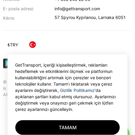
E- posta adresi:
info@gettransport.com
57 Spyrou Kyprianou
,
Larnaka
6051
Kıbrıs:
₺
TRY
GetTransport, içeriği kişiselleştirmek, reklamları
hedeflemek ve etkinliklerini ölçmek ve platformun
kullanılabilirliğini artırmak için çerezler ve benzeri
© Gettransport International Limited. GetTransport®
teknolojiler kullanır. Tamam’ı tıklatarak veya çerez
is trademark of Gettransport International Limited.
ayarlarını değiştirerek,
Gizlilik Politikamız
‘da
All rights reserved.
açıklanan şartları kabul etmiş olursunuz. Ayarlarınızı
değiştirmek veya onayınızı geri çekmek için lütfen
çerez ayarlarınızı güncelleyin.
TAMAM
AI