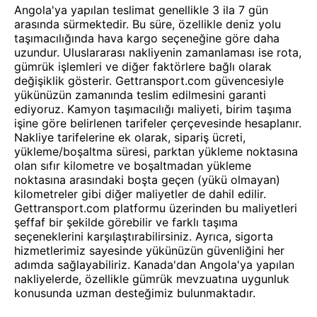
Angola'ya yapılan teslimat genellikle 3 ila 7 gün
arasında sürmektedir. Bu süre, özellikle deniz yolu
taşımacılığında hava kargo seçeneğine göre daha
uzundur. Uluslararası nakliyenin zamanlaması ise rota,
gümrük işlemleri ve diğer faktörlere bağlı olarak
değişiklik gösterir. Gettransport.com güvencesiyle
yükünüzün zamanında teslim edilmesini garanti
ediyoruz. Kamyon taşımacılığı maliyeti, birim taşıma
işine göre belirlenen tarifeler çerçevesinde hesaplanır.
Nakliye tarifelerine ek olarak, sipariş ücreti,
yükleme/boşaltma süresi, parktan yükleme noktasına
olan sıfır kilometre ve boşaltmadan yükleme
noktasına arasındaki boşta geçen (yükü olmayan)
kilometreler gibi diğer maliyetler de dahil edilir.
Gettransport.com platformu üzerinden bu maliyetleri
şeffaf bir şekilde görebilir ve farklı taşıma
seçeneklerini karşılaştırabilirsiniz. Ayrıca, sigorta
hizmetlerimiz sayesinde yükünüzün güvenliğini her
adımda sağlayabiliriz. Kanada'dan Angola'ya yapılan
nakliyelerde, özellikle gümrük mevzuatına uygunluk
konusunda uzman desteğimiz bulunmaktadır.