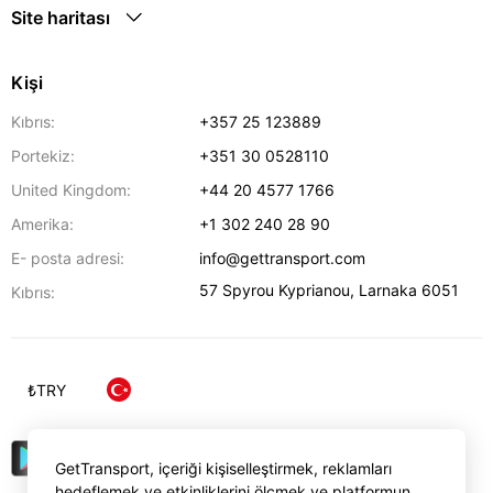
Site haritası
Kişi
Kıbrıs:
+357 25 123889
Portekiz:
+351 30 0528110
United Kingdom:
+44 20 4577 1766
Amerika:
+1 302 240 28 90
E- posta adresi:
info@gettransport.com
57 Spyrou Kyprianou
,
Larnaka
6051
Kıbrıs:
₺
TRY
GetTransport, içeriği kişiselleştirmek, reklamları
hedeflemek ve etkinliklerini ölçmek ve platformun