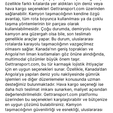
özellikle farklı kıtalarda yer aldıkları için deniz veya
hava kargo seçenekleri Gettransport.com üzerinden
sağlanabilir. Kamyon taşımacılığının kendine özgü
avantajı, tüm rota boyunca kullanılması ya da çoklu
taşıma yöntemlerinin bir parçası olarak
kullanılabilmesidir. Çoğu durumda, demiryolu veya
kamyon ana güzergah olsa bile, son teslimatı
genellikle araçlar yapar. Bu durum, uluslararası
rotalarda karayolu taşımacılığının vazgeçilmez
olmasını sağlar. Kanada'nın geniş toprakları ve
Angola'nın liman kısıtlamaları göz önüne alındığında,
multimodal çözümler büyük önem taşır.
Gettransport.com, bu tür karmaşık lojistik ihtiyaçlar
için en uygun seçenekleri sunar. Özellikle, Kanada’dan
Angola’ya yapılan deniz yolu nakliyesinde gümrük
işlemleri ve diğer düzenlemeler konusunda uzman
desteğimiz bulunmaktadır. Hava kargo seçeneği ise
daha hızlı teslimat imkanı sunarken, maliyet açısından
değerlendirilmelidir. Gettransport.com platformu
üzerinden bu seçenekleri karşılaştırabilir ve bütçenize
en uygun çözümü bulabilirsiniz. Kamyon
taşımacılığının güvenilirliği ve esnekliği, uluslararası