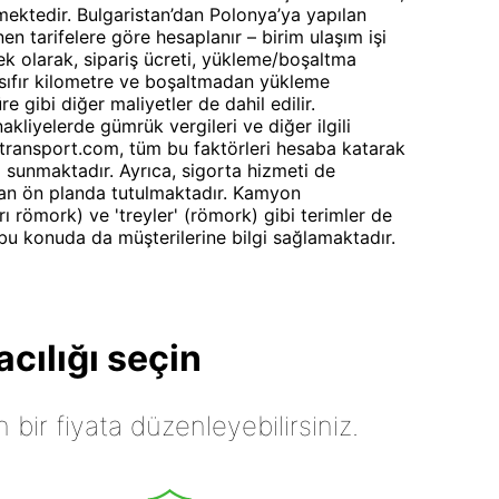
mektedir. Bulgaristan’dan Polonya’ya yapılan
nen tarifelere göre hesaplanır – birim ulaşım işi
 ek olarak, sipariş ücreti, yükleme/boşaltma
sıfır kilometre ve boşaltmadan yükleme
 gibi diğer maliyetler de dahil edilir.
kliyelerde gümrük vergileri ve diğer ilgili
ttransport.com, tüm bu faktörleri hesaba katarak
a sunmaktadır. Ayrıca, sigorta hizmeti de
an ön planda tutulmaktadır. Kamyon
rı römork) ve 'treyler' (römork) gibi terimler de
, bu konuda da müşterilerine bilgi sağlamaktadır.
cılığı seçin
n bir fiyata düzenleyebilirsiniz.