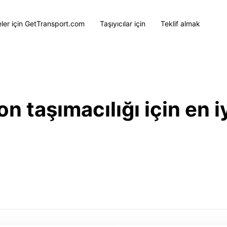
eler için GetTransport.com
Taşıyıcılar için
Teklif almak
 taşımacılığı için en iy