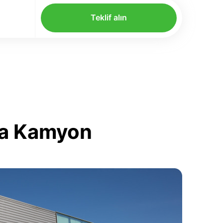
Teklif alın
nya Kamyon