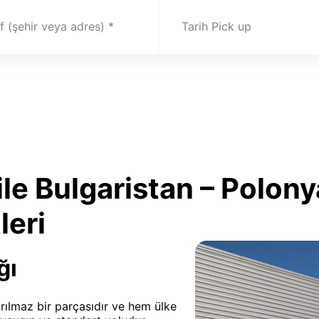
 (şehir veya adres)
Tarih Pick up
ile Bulgaristan – Polo
leri
ğı
yrılmaz bir parçasıdır ve hem ülke