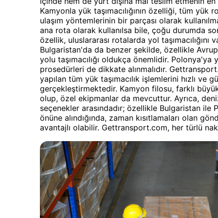
içinde hem de yurt dışına mal teslim etmenin en
Kamyonla yük taşımacılığının özelliği, tüm yük r
ulaşım yöntemlerinin bir parçası olarak kullanıl
ana rota olarak kullanılsa bile, çoğu durumda son
özellik, uluslararası rotalarda yol taşımacılığını
Bulgaristan'da da benzer şekilde, özellikle Avrup
yolu taşımacılığı oldukça önemlidir. Polonya'ya 
prosedürleri de dikkate alınmalıdır. Gettranspor
yapılan tüm yük taşımacılık işlemlerini hızlı ve gü
gerçekleştirmektedir. Kamyon filosu, farklı büyü
olup, özel ekipmanlar da mevcuttur. Ayrıca, deni
seçenekler arasındadır; özellikle Bulgaristan il
önüne alındığında, zaman kısıtlamaları olan gönd
avantajlı olabilir. Gettransport.com, her türlü n