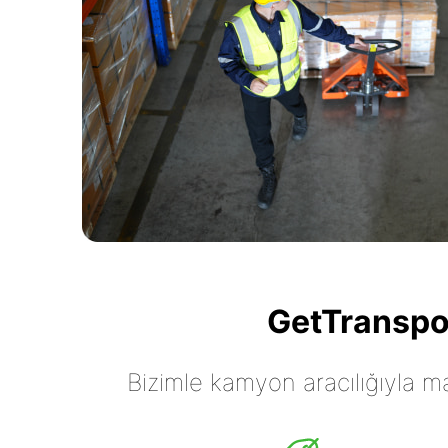
GetTranspor
Bizimle kamyon aracılığıyla mall