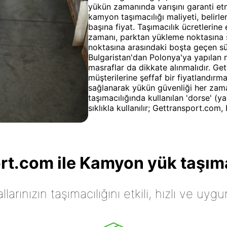
yükün zamanında varışını garanti et
kamyon taşımacılığı maliyeti, belirle
başına fiyat. Taşımacılık ücretlerine
zamanı, parktan yükleme noktasına 
noktasına arasındaki boşta geçen süre
Bulgaristan'dan Polonya'ya yapılan na
masraflar da dikkate alınmalıdır. Ge
müşterilerine şeffaf bir fiyatlandırm
sağlanarak yükün güvenliği her zam
taşımacılığında kullanılan 'dorse' (ya
sıklıkla kullanılır; Gettransport.com
t.com ile Kamyon yük taşıma
arınızın taşımacılığını etkili, hızlı ve uygu