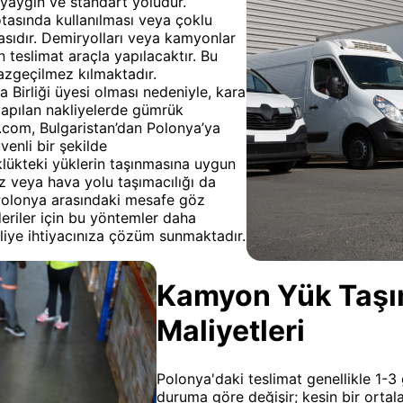
 yaygın ve standart yoludur.
otasında kullanılması veya çoklu
masıdır. Demiryolları veya kamyonlar
 teslimat araçla yapılacaktır. Bu
 vazgeçilmez kılmaktadır.
a Birliği üyesi olması nedeniyle, kara
yapılan nakliyelerde gümrük
t.com, Bulgaristan’dan Polonya’ya
venli bir şekilde
klükteki yüklerin taşınmasına uygun
z veya hava yolu taşımacılığı da
e Polonya arasındaki mesafe göz
eriler için bu yöntemler daha
akliye ihtiyacınıza çözüm sunmaktadır.
Kamyon Yük Taşıma
Maliyetleri
Polonya'daki teslimat genellikle 1-3 
duruma göre değişir; kesin bir orta