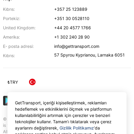
Kıbrıs:
+357 25 123889
Portekiz:
+351 30 0528110
United Kingdom:
+44 20 4577 1766
Amerika:
+1 302 240 28 90
E- posta adresi:
info@gettransport.com
57 Spyrou Kyprianou
,
Larnaka
6051
Kıbrıs:
₺
TRY
GetTransport, içeriği kişiselleştirmek, reklamları
hedeflemek ve etkinliklerini ölçmek ve platformun
kullanılabilirliğini artırmak için çerezler ve benzeri
© Gettransport International Limited. GetTransport®
teknolojiler kullanır. Tamam’ı tıklatarak veya çerez
is trademark of Gettransport International Limited.
ayarlarını değiştirerek,
Gizlilik Politikamız
‘da
All rights reserved.