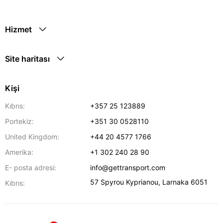
Hizmet
Site haritası
Kişi
Kıbrıs:
+357 25 123889
Portekiz:
+351 30 0528110
United Kingdom:
+44 20 4577 1766
Amerika:
+1 302 240 28 90
E- posta adresi:
info@gettransport.com
57 Spyrou Kyprianou
,
Larnaka
6051
Kıbrıs: