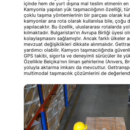
içinde hem de yurt dışına mal teslim etmenin en
Kamyonla yapılan yük taşımacılığının özelliği, t
çoklu taşıma yöntemlerinin bir parçası olarak kul
kamyonlar ana rota olarak kullanılsa bile, çoğu
yapılacaktır. Bu özellik, uluslararası rotalarda y
kılmaktadır. Bulgaristan'ın Avrupa Birliği üyesi olm
kolaylaşmasını sağlamıştır. Ancak farklı ülkeler
mevzuat değişiklikleri dikkate alınmalıdır. Gettr
yardımcı olabilir. Kamyon taşımacılığında güvenl
GPS takibi, sigorta ve deneyimli sürücüler ile yü
Özellikle Belçika'nın liman şehirlerine (Anvers, 
yoluyla aktarma imkanı da mevcuttur. Gettransp
multimodal taşımacılık çözümlerini de değerlendir