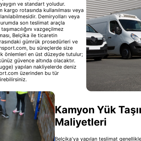
 yaygın ve standart yoludur.
üm kargo rotasında kullanılması veya
lanılabilmesidir. Demiryolları veya
 durumda son teslimat araçla
ol taşımacılığını vazgeçilmez
ası, Belçika ile ticaretin
 arasındaki gümrük prosedürleri ve
ansport.com, bu süreçlerde size
ik önlemleri en üst düzeyde tutulur;
künüz güvence altında olacaktır.
Brugge) yapılan nakliyelerde deniz
ort.com üzerinden bu tür
ebilirsiniz.
Kamyon Yük Taşıma
Maliyetleri
Belçika'ya yapılan teslimat genellikle