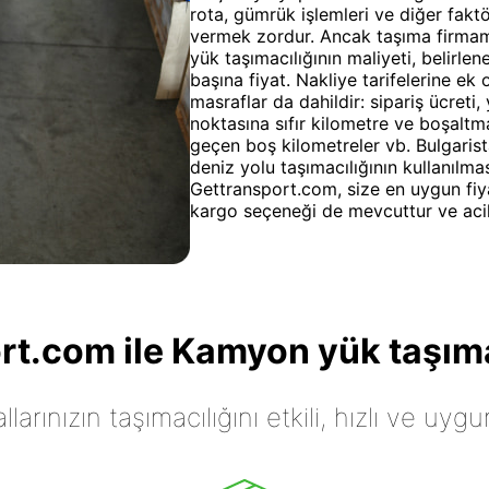
rota, gümrük işlemleri ve diğer faktö
vermek zordur. Ancak taşıma firmam
yük taşımacılığının maliyeti, belirlen
başına fiyat. Nakliye tarifelerine ek
masraflar da dahildir: sipariş ücret
noktasına sıfır kilometre ve boşaltm
geçen boş kilometreler vb. Bulgarist
deniz yolu taşımacılığının kullanılm
Gettransport.com, size en uygun fiya
kargo seçeneği de mevcuttur ve acil 
t.com ile Kamyon yük taşıma
arınızın taşımacılığını etkili, hızlı ve uygu