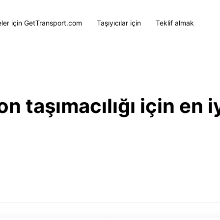
eler için GetTransport.com
Taşıyıcılar için
Teklif almak
 taşımacılığı için en iy