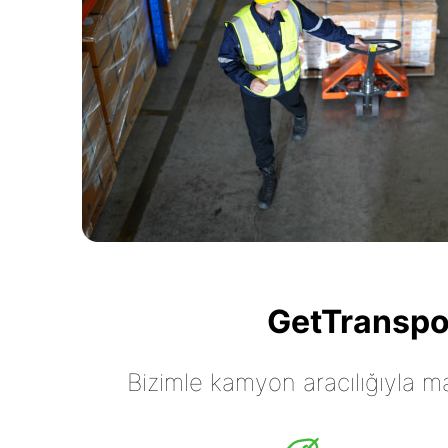
GetTranspor
Bizimle kamyon aracılığıyla mall