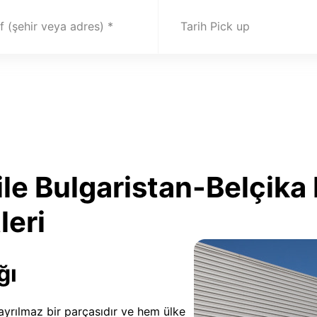
 (şehir veya adres)
Tarih Pick up
ile Bulgaristan-Belçik
leri
ğı
n ayrılmaz bir parçasıdır ve hem ülke