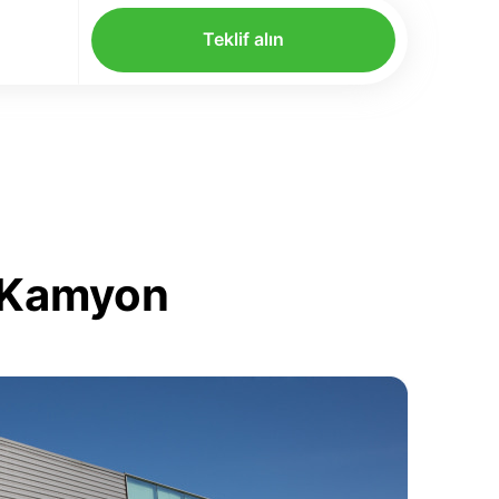
Teklif alın
a Kamyon