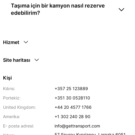
Taşıma için bir kamyon nasıl rezerve
edebilirim?
Hizmet
Site haritası
Kişi
Kıbrıs:
+357 25 123889
Portekiz:
+351 30 0528110
United Kingdom:
+44 20 4577 1766
Amerika:
+1 302 240 28 90
E- posta adresi:
info@gettransport.com
57 Spyrou Kyprianou
,
Larnaka
6051