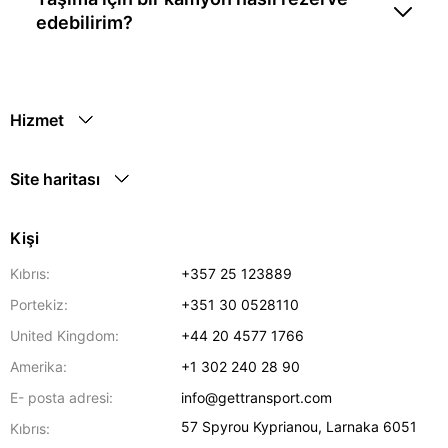
edebilirim?
Hizmet
Site haritası
Kişi
Kıbrıs:
+357 25 123889
Portekiz:
+351 30 0528110
United Kingdom:
+44 20 4577 1766
Amerika:
+1 302 240 28 90
E- posta adresi:
info@gettransport.com
57 Spyrou Kyprianou
,
Larnaka
6051
Kıbrıs: