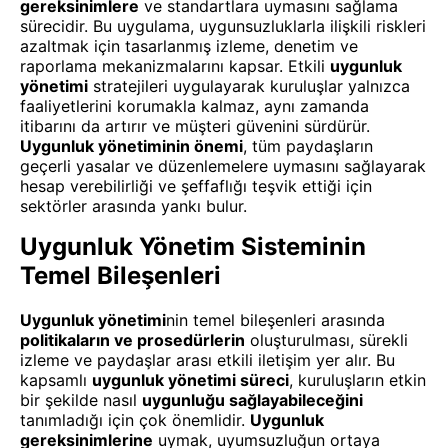
gereksinimlere
ve standartlara uymasını sağlama
sürecidir. Bu uygulama, uygunsuzluklarla ilişkili riskleri
azaltmak için tasarlanmış izleme, denetim ve
raporlama mekanizmalarını kapsar. Etkili
uygunluk
yönetimi
stratejileri uygulayarak kuruluşlar yalnızca
faaliyetlerini korumakla kalmaz, aynı zamanda
itibarını da artırır ve müşteri güvenini sürdürür.
Uygunluk yönetiminin önemi
, tüm paydaşların
geçerli yasalar ve düzenlemelere uymasını sağlayarak
hesap verebilirliği ve şeffaflığı teşvik ettiği için
sektörler arasında yankı bulur.
Uygunluk Yönetim Sisteminin
Temel Bileşenleri
Uygunluk yönetimi
nin temel bileşenleri arasında
politikaların ve prosedürlerin
oluşturulması, sürekli
izleme ve paydaşlar arası etkili iletişim yer alır. Bu
kapsamlı
uygunluk yönetimi süreci
, kuruluşların etkin
bir şekilde nasıl
uygunluğu sağlayabileceğini
tanımladığı için çok önemlidir.
Uygunluk
gereksinimlerine
uymak, uyumsuzluğun ortaya