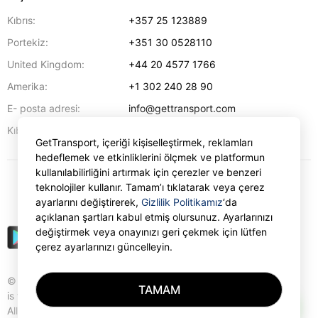
Kıbrıs:
+357 25 123889
Portekiz:
+351 30 0528110
United Kingdom:
+44 20 4577 1766
Amerika:
+1 302 240 28 90
E- posta adresi:
info@gettransport.com
57 Spyrou Kyprianou
,
Larnaka
6051
Kıbrıs:
GetTransport, içeriği kişiselleştirmek, reklamları
hedeflemek ve etkinliklerini ölçmek ve platformun
kullanılabilirliğini artırmak için çerezler ve benzeri
teknolojiler kullanır. Tamam’ı tıklatarak veya çerez
₺
TRY
ayarlarını değiştirerek,
Gizlilik Politikamız
‘da
açıklanan şartları kabul etmiş olursunuz. Ayarlarınızı
değiştirmek veya onayınızı geri çekmek için lütfen
çerez ayarlarınızı güncelleyin.
© Gettransport International Limited. GetTransport®
TAMAM
is trademark of Gettransport International Limited.
AI
All rights reserved.