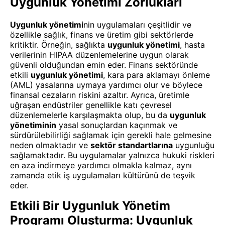
Uygunluk Yönetimi Zorlukları
Uygunluk yönetimi
nin uygulamaları çeşitlidir ve
özellikle sağlık, finans ve üretim gibi sektörlerde
kritiktir. Örneğin, sağlıkta
uygunluk yönetimi
, hasta
verilerinin HIPAA düzenlemelerine uygun olarak
güvenli olduğundan emin eder. Finans sektöründe
etkili
uygunluk yönetimi
, kara para aklamayı önleme
(AML) yasalarına uymaya yardımcı olur ve böylece
finansal cezaların riskini azaltır. Ayrıca, üretimle
uğraşan endüstriler genellikle katı çevresel
düzenlemelerle karşılaşmakta olup, bu da
uygunluk
yönetiminin
yasal sonuçlardan kaçınmak ve
sürdürülebilirliği sağlamak için gerekli hale gelmesine
neden olmaktadır ve
sektör standartlarına
uygunluğu
sağlamaktadır. Bu uygulamalar yalnızca hukuki riskleri
en aza indirmeye yardımcı olmakla kalmaz, aynı
zamanda etik iş uygulamaları kültürünü de teşvik
eder.
Etkili Bir Uygunluk Yönetim
Programı Oluşturma: Uygunluk