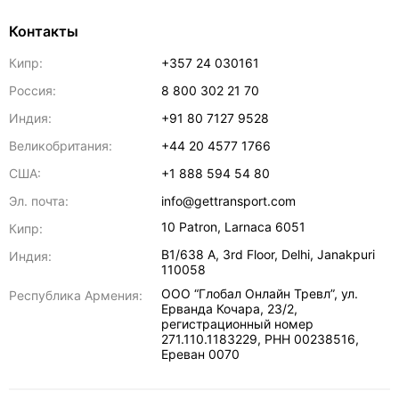
Контакты
Кипр:
+357 24 030161
Россия:
8 800 302 21 70
Индия:
+91 80 7127 9528
Великобритания:
+44 20 4577 1766
США:
+1 888 594 54 80
Эл. почта:
info@gettransport.com
10 Patron
,
Larnaca
6051
Кипр:
B1/638 A, 3rd Floor
,
Delhi
,
Janakpuri
Индия:
110058
ООО “Глобал Онлайн Тревл”, ул.
Республика Армения:
Ерванда Кочара, 23/2,
регистрационный номер
271.110.1183229, РНН 00238516
,
Ереван
0070