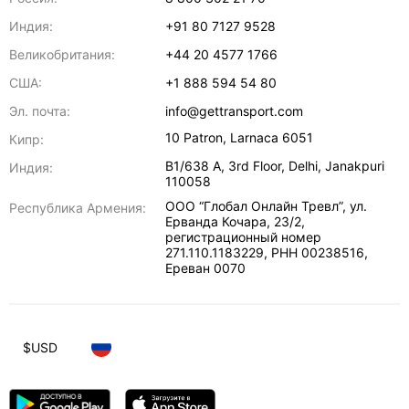
Индия:
+91 80 7127 9528
Великобритания:
+44 20 4577 1766
США:
+1 888 594 54 80
Эл. почта:
info@gettransport.com
10 Patron
,
Larnaca
6051
Кипр:
B1/638 A, 3rd Floor
,
Delhi
,
Janakpuri
Индия:
110058
ООО “Глобал Онлайн Тревл”, ул.
Республика Армения:
Ерванда Кочара, 23/2,
регистрационный номер
271.110.1183229, РНН 00238516
,
Ереван
0070
$
USD