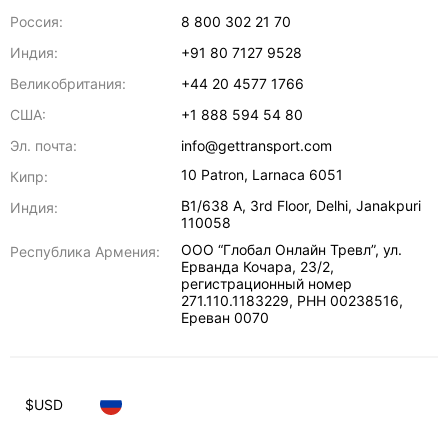
Россия:
8 800 302 21 70
Индия:
+91 80 7127 9528
Великобритания:
+44 20 4577 1766
США:
+1 888 594 54 80
Эл. почта:
info@gettransport.com
10 Patron
,
Larnaca
6051
Кипр:
B1/638 A, 3rd Floor
,
Delhi
,
Janakpuri
Индия:
110058
ООО “Глобал Онлайн Тревл”, ул.
Республика Армения:
Ерванда Кочара, 23/2,
регистрационный номер
271.110.1183229, РНН 00238516
,
Ереван
0070
$
USD