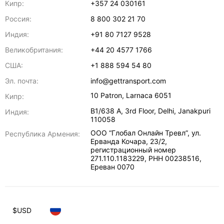
Кипр:
+357 24 030161
Россия:
8 800 302 21 70
Индия:
+91 80 7127 9528
Великобритания:
+44 20 4577 1766
США:
+1 888 594 54 80
Эл. почта:
info@gettransport.com
10 Patron
,
Larnaca
6051
Кипр:
B1/638 A, 3rd Floor
,
Delhi
,
Janakpuri
Индия:
110058
ООО “Глобал Онлайн Тревл”, ул.
Республика Армения:
Ерванда Кочара, 23/2,
регистрационный номер
271.110.1183229, РНН 00238516
,
Ереван
0070
$
USD