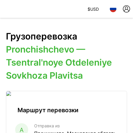
$
USD
Грузоперевозка
Pronchishchevo —
Tsentral'noye Otdeleniye
Sovkhoza Plavitsa
Маршрут перевозки
Отправка из
A