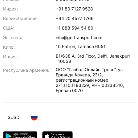
Индия:
+91 80 7127 9528
Великобритания:
+44 20 4577 1766
США:
+1 888 594 54 80
Эл. почта:
info@gettransport.com
10 Patron
,
Larnaca
6051
Кипр:
B1/638 A, 3rd Floor
,
Delhi
,
Janakpuri
Индия:
110058
ООО “Глобал Онлайн Тревл”, ул.
Республика Армения:
Ерванда Кочара, 23/2,
регистрационный номер
271.110.1183229, РНН 00238516
,
Ереван
0070
$
USD