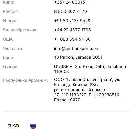
Кипр:
+357 24 030161
Россия:
8 800 302 21 70
Индия:
+91 80 7127 9528
Великобритания:
+44 20 4577 1766
США:
+1 888 594 54 80
Эл. почта:
info@gettransport.com
10 Patron
,
Larnaca
6051
Кипр:
B1/638 A, 3rd Floor
,
Delhi
,
Janakpuri
Индия:
110058
ООО “Глобал Онлайн Тревл”, ул.
Республика Армения:
Ерванда Кочара, 23/2,
регистрационный номер
271.110.1183229, РНН 00238516
,
Ереван
0070
$
USD