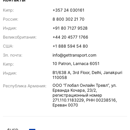
Кипр:
+357 24 030161
Россия:
8 800 302 21 70
Индия:
+91 80 7127 9528
Великобритания:
+44 20 4577 1766
США:
+1 888 594 54 80
Эл. почта:
info@gettransport.com
10 Patron
,
Larnaca
6051
Кипр:
B1/638 A, 3rd Floor
,
Delhi
,
Janakpuri
Индия:
110058
ООО “Глобал Онлайн Тревл”, ул.
Республика Армения:
Ерванда Кочара, 23/2,
регистрационный номер
271.110.1183229, РНН 00238516
,
Ереван
0070