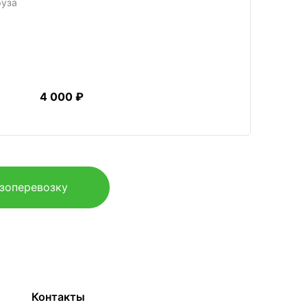
руза
4 000 ₽
узоперевозку
Контакты