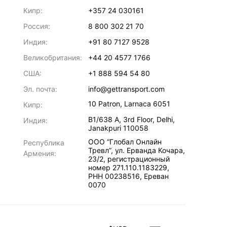
Кипр:
+357 24 030161
Россия:
8 800 302 21 70
Индия:
+91 80 7127 9528
Великобритания:
+44 20 4577 1766
США:
+1 888 594 54 80
Эл. почта:
info@gettransport.com
10 Patron
,
Larnaca
6051
Кипр:
B1/638 A, 3rd Floor
,
Delhi
,
Индия:
Janakpuri
110058
ООО “Глобал Онлайн
Республика
Тревл”, ул. Ерванда Кочара,
Армения:
23/2, регистрационный
номер 271.110.1183229,
РНН 00238516
,
Ереван
0070