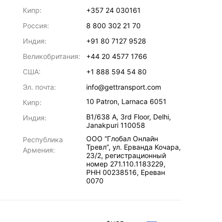
Кипр:
+357 24 030161
Россия:
8 800 302 21 70
Индия:
+91 80 7127 9528
Великобритания:
+44 20 4577 1766
США:
+1 888 594 54 80
Эл. почта:
info@gettransport.com
10 Patron
,
Larnaca
6051
Кипр:
B1/638 A, 3rd Floor
,
Delhi
,
Индия:
Janakpuri
110058
ООО “Глобал Онлайн
Республика
Тревл”, ул. Ерванда Кочара,
Армения:
23/2, регистрационный
номер 271.110.1183229,
РНН 00238516
,
Ереван
0070