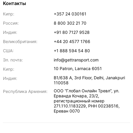
Контакты
Кипр:
+357 24 030161
Россия:
8 800 302 21 70
Индия:
+91 80 7127 9528
Великобритания:
+44 20 4577 1766
США:
+1 888 594 54 80
Эл. почта:
info@gettransport.com
10 Patron
,
Larnaca
6051
Кипр:
B1/638 A, 3rd Floor
,
Delhi
,
Janakpuri
Индия:
110058
ООО “Глобал Онлайн Тревл”, ул.
Республика Армения:
Ерванда Кочара, 23/2,
регистрационный номер
271.110.1183229, РНН 00238516
,
Ереван
0070