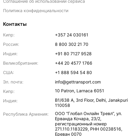
Соглашение об использовании сервиса
Политика конфиденциальности
Контакты
Кипр:
+357 24 030161
Россия:
8 800 302 21 70
Индия:
+91 80 7127 9528
Великобритания:
+44 20 4577 1766
США:
+1 888 594 54 80
Эл. почта:
info@gettransport.com
10 Patron
,
Larnaca
6051
Кипр:
B1/638 A, 3rd Floor
,
Delhi
,
Janakpuri
Индия:
110058
ООО “Глобал Онлайн Тревл”, ул.
Республика Армения:
Ерванда Кочара, 23/2,
регистрационный номер
271.110.1183229, РНН 00238516
,
Ереван
0070