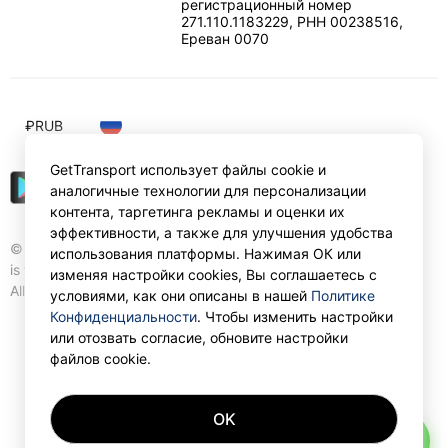
регистрационный номер
271.110.1183229, РНН 00238516
,
Ереван
0070
₽
RUB
GetTransport использует файлы cookie и
аналогичные технологии для персонализации
контента, таргетинга рекламы и оценки их
эффективности, а также для улучшения удобства
© Gettransport International Limited. GetTransport®
использования платформы. Нажимая ОК или
is trademark of Gettransport International Limited.
изменяя настройки cookies, Вы соглашаетесь с
All rights reserved.
условиями, как они описаны в нашей
Политике
Конфиденциальности
. Чтобы изменить настройки
или отозвать согласие, обновите настройки
файлов cookie.
OK
AI