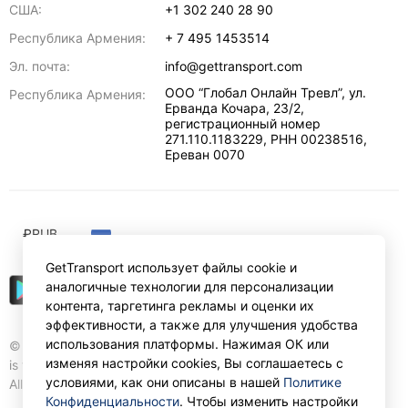
США:
+1 302 240 28 90
Республика Армения:
+ 7 495 1453514
Эл. почта:
info@gettransport.com
ООО “Глобал Онлайн Тревл”, ул.
Республика Армения:
Ерванда Кочара, 23/2,
регистрационный номер
271.110.1183229, РНН 00238516
,
Ереван
0070
₽
RUB
GetTransport использует файлы cookie и
аналогичные технологии для персонализации
контента, таргетинга рекламы и оценки их
эффективности, а также для улучшения удобства
использования платформы. Нажимая ОК или
© Gettransport International Limited. GetTransport®
изменяя настройки cookies, Вы соглашаетесь с
is trademark of Gettransport International Limited.
условиями, как они описаны в нашей
Политике
All rights reserved.
Конфиденциальности
. Чтобы изменить настройки