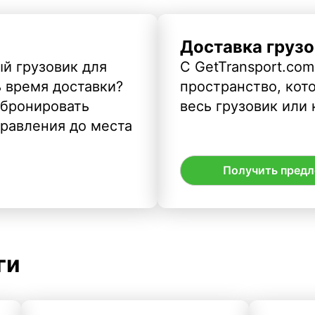
Доставка грузо
й грузовик для
С GetTransport.com
ь время доставки?
пространство, кото
абронировать
весь грузовик или 
правления до места
Получить пред
ги