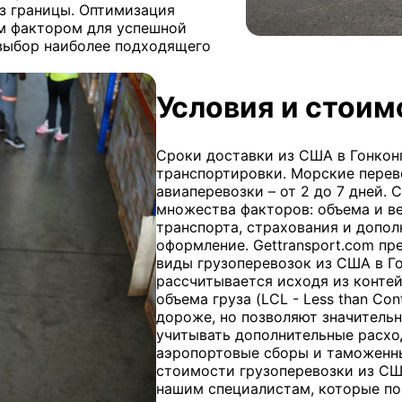
з границы. Оптимизация
м фактором для успешной
 выбор наиболее подходящего
Условия и стоим
Сроки доставки из США в Гонконг
транспортировки. Морские перев
авиаперевозки – от 2 до 7 дней.
множества факторов: объема и ве
транспорта, страхования и допол
оформление. Gettransport.com пр
виды грузоперевозок из США в Г
рассчитывается исходя из контейн
объема груза (LCL - Less than Con
дороже, но позволяют значительн
учитывать дополнительные расхо
аэропортовые сборы и таможенны
стоимости грузоперевозки из СШ
нашим специалистам, которые по