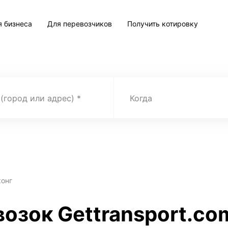
я бизнеса
Для перевозчиков
Получить котировку
 (город или адрес)
Когда
конг
возок Gettransport.co