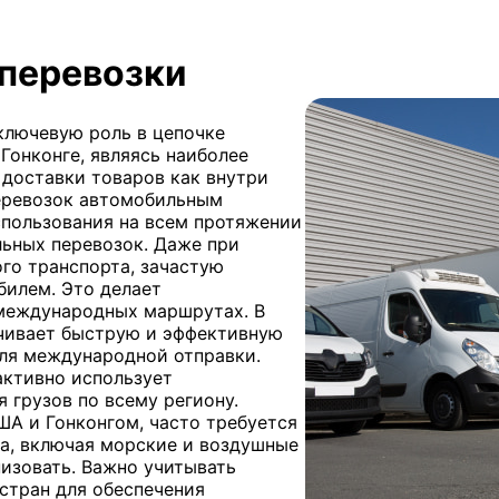
перевозки
ключевую роль в цепочке
 Гонконге, являясь наиболее
доставки товаров как внутри
перевозок автомобильным
пользования на всем протяжении
льных перевозок. Даже при
го транспорта, зачастую
билем. Это делает
международных маршрутах. В
чивает быструю и эффективную
для международной отправки.
активно использует
 грузов по всему региону.
А и Гонконгом, часто требуется
а, включая морские и воздушные
низовать. Важно учитывать
стран для обеспечения