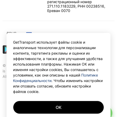
регистрационный номер
271.110.1183229, РНН 00238516
,
Ереван
0070
₽
RUB
GetTransport использует файлы cookie и
аналогичные технологии для персонализации
контента, таргетинга рекламы и оценки их
эффективности, а также для улучшения удобства
использования платформы. Нажимая ОК или
© Gettransport International Limited. GetTransport®
изменяя настройки cookies, Вы соглашаетесь с
is trademark of Gettransport International Limited.
условиями, как они описаны в нашей
Политике
All rights reserved.
Конфиденциальности
. Чтобы изменить настройки
или отозвать согласие, обновите настройки
файлов cookie.
OK
AI