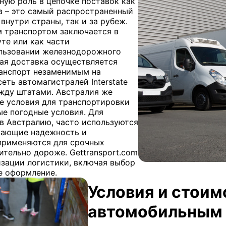
ную роль в цепочке поставок как
ов – это самый распространенный
внутри страны, так и за рубеж.
 транспортом заключается в
те или как части
ользовании железнодорожного
ная доставка осуществляется
анспорт незаменимым на
ть автомагистралей Interstate
ежду штатами. Австралия же
е условия для транспортировки
ые погодные условия. Для
в Австралию, часто используются
вающие надежность и
применяются для срочных
чительно дороже. Gettransport.com
изации логистики, включая выбор
е оформление.
Условия и стоим
автомобильным 