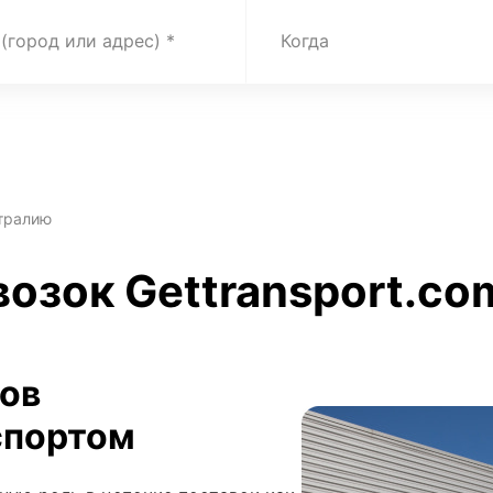
 (город или адрес)
Когда
стралию
возок Gettransport.co
зов
спортом