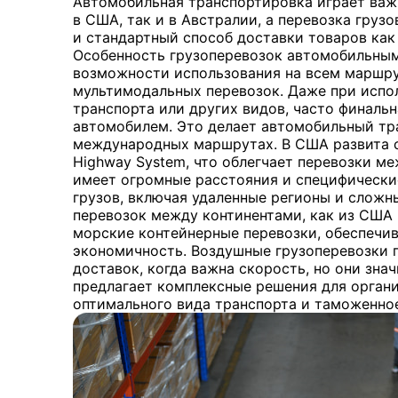
Автомобильная транспортировка играет важ
в США, так и в Австралии, а перевозка груз
и стандартный способ доставки товаров как 
Особенность грузоперевозок автомобильным
возможности использования на всем маршру
мультимодальных перевозок. Даже при исп
транспорта или других видов, часто финаль
автомобилем. Это делает автомобильный тр
международных маршрутах. В США развита се
Highway System, что облегчает перевозки м
имеет огромные расстояния и специфически
грузов, включая удаленные регионы и сложн
перевозок между континентами, как из США 
морские контейнерные перевозки, обеспечи
экономичность. Воздушные грузоперевозки 
доставок, когда важна скорость, но они зна
предлагает комплексные решения для орган
оптимального вида транспорта и таможенно