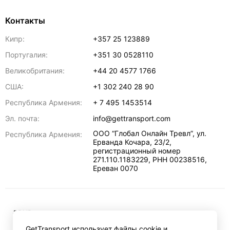
Контакты
Кипр:
+357 25 123889
Португалия:
+351 30 0528110
Великобритания:
+44 20 4577 1766
США:
+1 302 240 28 90
Республика Армения:
+ 7 495 1453514
Эл. почта:
info@gettransport.com
ООО “Глобал Онлайн Тревл”, ул.
Республика Армения:
Ерванда Кочара, 23/2,
регистрационный номер
271.110.1183229, РНН 00238516
,
Ереван
0070
₽
RUB
GetTransport использует файлы cookie и