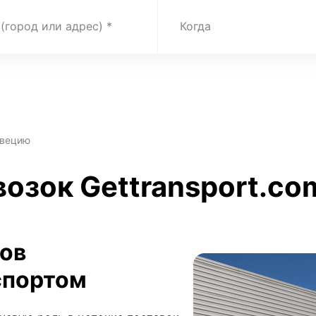
 (город или адрес)
Когда
Швецию
озок Gettransport.co
зов
спортом