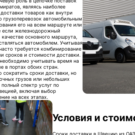
чевую роль в цепочке поставок
миратов, являясь наиболее
доставки товаров как внутри
ью грузоперевозок автомобильным
ования его на всем маршруте или
е если железнодорожный
 качестве основного маршрута,
ствляться автомобилем. Учитывая
часто требуется комбинирование
и сроков и стоимости доставки.
 необходимо учитывать время на
е в портах обоих стран.
 сократить сроки доставки, но
очных грузов или небольших
т полный спектр услуг по
вецией, включая выбор
ние на всех этапах.
Условия и стоим
Сроки доставки в Швецию из ОАЭ