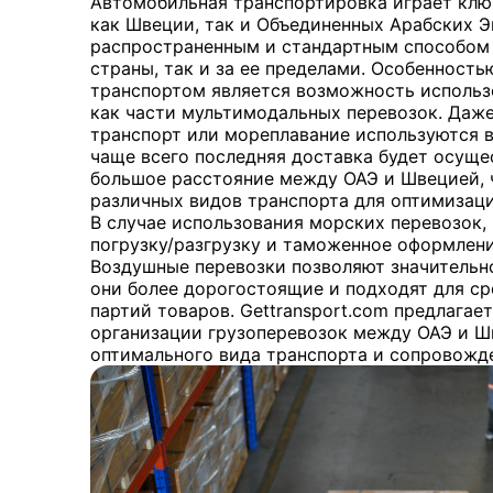
Автомобильная транспортировка играет клю
как Швеции, так и Объединенных Арабских Э
распространенным и стандартным способом 
страны, так и за ее пределами. Особенност
транспортом является возможность использ
как части мультимодальных перевозок. Даж
транспорт или мореплавание используются в
чаще всего последняя доставка будет осуще
большое расстояние между ОАЭ и Швецией, 
различных видов транспорта для оптимизаци
В случае использования морских перевозок,
погрузку/разгрузку и таможенное оформлени
Воздушные перевозки позволяют значительно
они более дорогостоящие и подходят для ср
партий товаров. Gettransport.com предлагае
организации грузоперевозок между ОАЭ и Ш
оптимального вида транспорта и сопровожде