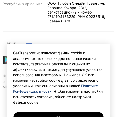
ООО “Глобал Онлайн Тревл”, ул.
Республика Армения:
Ерванда Кочара, 23/2,
регистрационный номер
271.110.1183229, РНН 00238516
,
Ереван
0070
₽
RUB
GetTransport использует файлы cookie и
аналогичные технологии для персонализации
контента, таргетинга рекламы и оценки их
эффективности, а также для улучшения удобства
использования платформы. Нажимая ОК или
© Gettransport International Limited. GetTransport®
изменяя настройки cookies, Вы соглашаетесь с
is trademark of Gettransport International Limited.
условиями, как они описаны в нашей
Политике
All rights reserved.
Конфиденциальности
. Чтобы изменить настройки
или отозвать согласие, обновите настройки
файлов cookie.