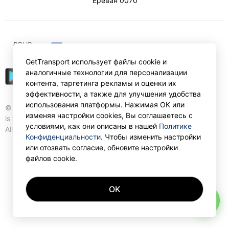
Ереван
0070
₽
RUB
GetTransport использует файлы cookie и
аналогичные технологии для персонализации
контента, таргетинга рекламы и оценки их
эффективности, а также для улучшения удобства
использования платформы. Нажимая ОК или
© Gettransport International Limited. GetTransport®
изменяя настройки cookies, Вы соглашаетесь с
is trademark of Gettransport International Limited.
условиями, как они описаны в нашей
Политике
All rights reserved.
Конфиденциальности
. Чтобы изменить настройки
или отозвать согласие, обновите настройки
файлов cookie.
OK
AI