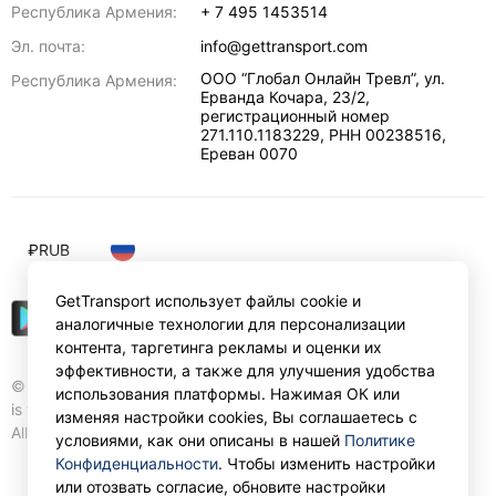
Республика Армения:
+ 7 495 1453514
Эл. почта:
info@gettransport.com
ООО “Глобал Онлайн Тревл”, ул.
Республика Армения:
Ерванда Кочара, 23/2,
регистрационный номер
271.110.1183229, РНН 00238516
,
Ереван
0070
₽
RUB
GetTransport использует файлы cookie и
аналогичные технологии для персонализации
контента, таргетинга рекламы и оценки их
эффективности, а также для улучшения удобства
© Gettransport International Limited. GetTransport®
использования платформы. Нажимая ОК или
is trademark of Gettransport International Limited.
изменяя настройки cookies, Вы соглашаетесь с
All rights reserved.
условиями, как они описаны в нашей
Политике
Конфиденциальности
. Чтобы изменить настройки
или отозвать согласие, обновите настройки