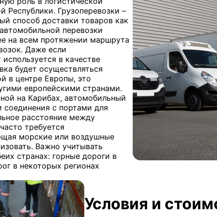
ную роль в логистической
й Республики. Грузоперевозки –
ый способ доставки товаров как
ь автомобильной перевозки
ее на всем протяжении маршрута
возок. Даже если
используется в качестве
авка будет осуществляться
й в центре Европы, это
ругими европейскими странами.
ной на Карибах, автомобильный
и соединения с портами для
льное расстояние между
часто требуется
ющая морские или воздушные
низовать. Важно учитывать
их странах: горные дороги в
ог в некоторых регионах
Условия и стоим