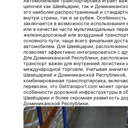
Автомобильная транспортировка играет важ
цепочке как Швейцарии, так и Доминиканско
это наиболее распространенный и стандартн
внутри страны, так и за рубеж. Особенност
заключается в возможности использования 
или в качестве части мультимодальных пере
железнодорожный или воздушный транспорт 
основного пути, чаще всего финальная дост
автомобилем. Для Швейцарии, расположенно
позволяет эффективно интегрироваться с д
Для Доминиканской Республики, расположен
транспорт важен для внутренней логистики 
международной торговли. Учитывая значите
Швейцарией и Доминиканской Республикой, 
комбинированная транспортировка, включа
перевозки, что Gettransport.com может орга
особенности дорожной инфраструктуры в обе
Швейцарии и более скромная развитость дор
Доминиканской Республики.