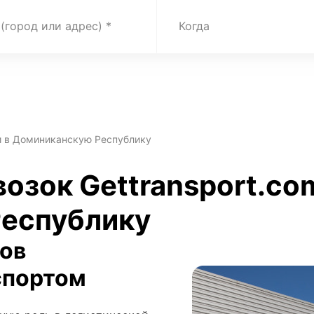
 (город или адрес)
Когда
и в Доминиканскую Республику
возок Gettransport.co
еспублику
зов
спортом