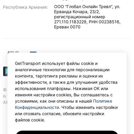
ООО “Глобал Онлайн Тревл”, ул.
Республика Армения:
Ерванда Кочара, 23/2,
регистрационный номер
271.110.1183229, РНН 00238516
,
Ереван
0070
₽
RUB
GetTransport использует файлы cookie и
аналогичные технологии для персонализации
контента, таргетинга рекламы и оценки их
эффективности, а также для улучшения удобства
использования платформы. Нажимая ОК или
© Gettransport International Limited. GetTransport®
изменяя настройки cookies, Вы соглашаетесь с
is trademark of Gettransport International Limited.
условиями, как они описаны в нашей
Политике
All rights reserved.
Конфиденциальности
. Чтобы изменить настройки
или отозвать согласие, обновите настройки
файлов cookie.