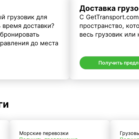
Доставка грузо
й грузовик для
С GetTransport.com
ь время доставки?
пространство, кото
абронировать
весь грузовик или 
правления до места
Получить пред
ги
Морские перевозки
Грузов