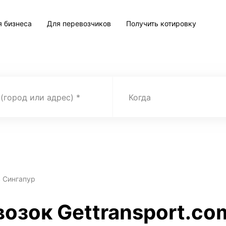
я бизнеса
Для перевозчиков
Получить котировку
 (город или адрес)
Когда
в Сингапур
возок Gettransport.co