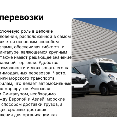
перевозки
ключевую роль в цепочке
 Словении, расположенной в самом
вляется основным способом
делами, обеспечивая гибкость и
Сингапуре, являющемся крупным
и также имеют решающее значение
бальной торговли. Удобство
озможности использовать его на
тимодальных перевозок. Часто,
или морского транспорта,
билем, что делает автомобильные
х маршрутов. Учитывая
и Сингапуром, необходимо
жду Европой и Азией: морские
способом доставки грузов, а
для срочных доставок.
ешения для организации как