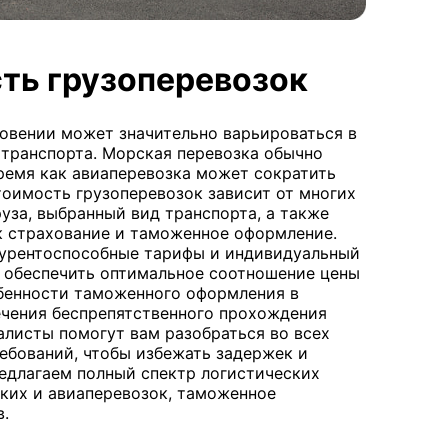
ть грузоперевозок
ловении может значительно варьироваться в
 транспорта. Морская перевозка обычно
 время как авиаперевозка может сократить
тоимость грузоперевозок зависит от многих
руза, выбранный вид транспорта, а также
ак страхование и таможенное оформление.
нкурентоспособные тарифы и индивидуальный
ы обеспечить оптимальное соотношение цены
обенности таможенного оформления в
ечения беспрепятственного прохождения
алисты помогут вам разобраться во всех
ебований, чтобы избежать задержек и
едлагаем полный спектр логистических
ских и авиаперевозок, таможенное
в.