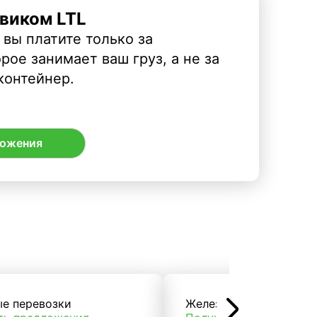
виком LTL
 вы платите только за
рое занимает ваш груз, а не за
контейнер.
ложения
ые перевозки
Железнодорожные пер