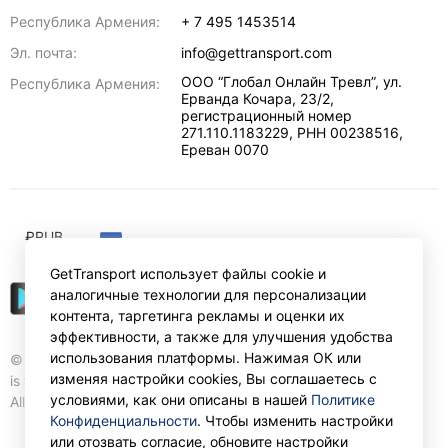
Республика Армения:
+ 7 495 1453514
Эл. почта:
info@gettransport.com
ООО “Глобал Онлайн Тревл”, ул.
Республика Армения:
Ерванда Кочара, 23/2,
регистрационный номер
271.110.1183229, РНН 00238516
,
Ереван
0070
₽
RUB
GetTransport использует файлы cookie и
аналогичные технологии для персонализации
контента, таргетинга рекламы и оценки их
эффективности, а также для улучшения удобства
использования платформы. Нажимая ОК или
© Gettransport International Limited. GetTransport®
изменяя настройки cookies, Вы соглашаетесь с
is trademark of Gettransport International Limited.
условиями, как они описаны в нашей
Политике
All rights reserved.
Конфиденциальности
. Чтобы изменить настройки
или отозвать согласие, обновите настройки