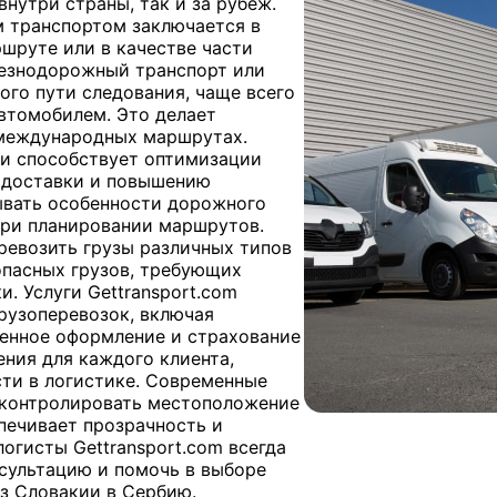
нутри страны, так и за рубеж.
 транспортом заключается в
шруте или в качестве части
лезнодорожный транспорт или
ого пути следования, чаще всего
втомобилем. Это делает
международных маршрутах.
и способствует оптимизации
 доставки и повышению
ывать особенности дорожного
при планировании маршрутов.
ревозить грузы различных типов
 опасных грузов, требующих
. Услуги Gettransport.com
рузоперевозок, включая
енное оформление и страхование
ния для каждого клиента,
сти в логистике. Современные
 контролировать местоположение
спечивает прозрачность и
огисты Gettransport.com всегда
сультацию и помочь в выборе
з Словакии в Сербию.