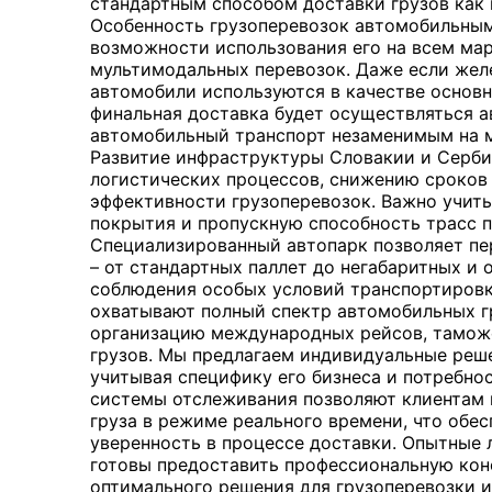
стандартным способом доставки грузов как в
Особенность грузоперевозок автомобильным
возможности использования его на всем мар
мультимодальных перевозок. Даже если же
автомобили используются в качестве основн
финальная доставка будет осуществляться а
автомобильный транспорт незаменимым на 
Развитие инфраструктуры Словакии и Серби
логистических процессов, снижению сроков
эффективности грузоперевозок. Важно учит
покрытия и пропускную способность трасс 
Специализированный автопарк позволяет пе
– от стандартных паллет до негабаритных и
соблюдения особых условий транспортировки
охватывают полный спектр автомобильных г
организацию международных рейсов, тамож
грузов. Мы предлагаем индивидуальные реше
учитывая специфику его бизнеса и потребно
системы отслеживания позволяют клиентам
груза в режиме реального времени, что обе
уверенность в процессе доставки. Опытные л
готовы предоставить профессиональную кон
оптимального решения для грузоперевозки и