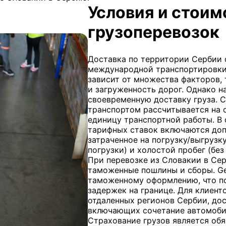
Условия и стои
грузоперевозок
Доставка по территории Сербии 
международной транспортировки
зависит от множества факторов,
и загруженность дорог. Однако 
своевременную доставку груза. 
транспортом рассчитывается на о
единицу транспортной работы. В
тарифных ставок включаются допо
затраченное на погрузку/выгрузку
погрузки) и холостой пробег (без
При перевозке из Словакии в С
таможенные пошлины и сборы. Get
таможенному оформлению, что по
задержек на границе. Для клиент
отдаленных регионов Сербии, до
включающих сочетание автомоби
Страхование грузов является об