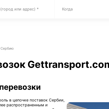
 (город или адрес)
Когда
в Сербию
возок Gettransport.co
перевозки
оль в цепочке поставок Сербии,
лее распространенным и