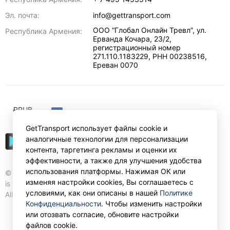
Эл. почта:
info@gettransport.com
ООО “Глобал Онлайн Тревл”, ул.
Республика Армения:
Ерванда Кочара, 23/2,
регистрационный номер
271.110.1183229, РНН 00238516
,
Ереван
0070
₽
RUB
GetTransport использует файлы cookie и
аналогичные технологии для персонализации
контента, таргетинга рекламы и оценки их
эффективности, а также для улучшения удобства
использования платформы. Нажимая ОК или
© Gettransport International Limited. GetTransport®
изменяя настройки cookies, Вы соглашаетесь с
is trademark of Gettransport International Limited.
условиями, как они описаны в нашей
Политике
All rights reserved.
Конфиденциальности
. Чтобы изменить настройки
или отозвать согласие, обновите настройки
файлов cookie.