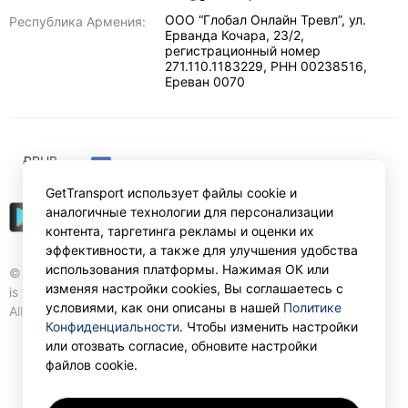
ООО “Глобал Онлайн Тревл”, ул.
Республика Армения:
Ерванда Кочара, 23/2,
регистрационный номер
271.110.1183229, РНН 00238516
,
Ереван
0070
₽
RUB
GetTransport использует файлы cookie и
аналогичные технологии для персонализации
контента, таргетинга рекламы и оценки их
эффективности, а также для улучшения удобства
использования платформы. Нажимая ОК или
© Gettransport International Limited. GetTransport®
изменяя настройки cookies, Вы соглашаетесь с
is trademark of Gettransport International Limited.
условиями, как они описаны в нашей
Политике
All rights reserved.
Конфиденциальности
. Чтобы изменить настройки
или отозвать согласие, обновите настройки
файлов cookie.