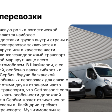
перевозки
чевую роль в логистической
вляется наиболее
доставки грузов внутри страны и
узоперевозок заключается в
руте или в качестве части
сли железнодорожный транспорт
ой маршрут, чаще всего
втомобилем. В Швейцарии, с ее
й, особенно важна гибкость и
Сербия, будучи балканской
обильных перевозках для связи с
 этими двумя странами часто
транспорта, что Gettransport.com
тывать особенности дорожной
г в Сербии может отличаться от
ревалы в Швейцарии требуют
транспорта. Мультимодальные