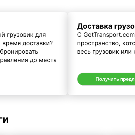
Доставка грузо
й грузовик для
С GetTransport.com
ь время доставки?
пространство, кото
абронировать
весь грузовик или 
правления до места
Получить пред
ги