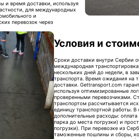
ы и время доставки, используя
частности, для международных
томобильного и
ских перевозок через
Условия и стоим
Сроки доставки внутри Сербии об
международная транспортировка
нескольких дней до недели, в за
транспорта. Время ожидания на 
доставки. Gettransport.com гара
используя оптимизированные лог
проверенными перевозчиками. С
транспортом рассчитывается исх
единицу транспортной работы. В
дополнительные расходы: оплата з
парка до места погрузки) и прос
погрузки). При перевозке из Се
таможенные пошлины и сборы, ко