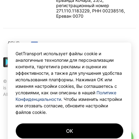
Ерванда Кочара, 23/2,
регистрационный номер
271.110.1183229, РНН 00238516
,
Ереван
0070
₽
RUB
GetTransport использует файлы cookie и
аналогичные технологии для персонализации
контента, таргетинга рекламы и оценки их
эффективности, а также для улучшения удобства
использования платформы. Нажимая ОК или
© Gettransport International Limited. GetTransport®
изменяя настройки cookies, Вы соглашаетесь с
is trademark of Gettransport International Limited.
условиями, как они описаны в нашей
Политике
All rights reserved.
Конфиденциальности
. Чтобы изменить настройки
или отозвать согласие, обновите настройки
файлов cookie.
OK
AI