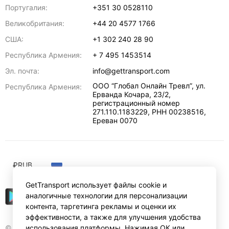
Португалия:
+351 30 0528110
Великобритания:
+44 20 4577 1766
США:
+1 302 240 28 90
Республика Армения:
+ 7 495 1453514
Эл. почта:
info@gettransport.com
ООО “Глобал Онлайн Тревл”, ул.
Республика Армения:
Ерванда Кочара, 23/2,
регистрационный номер
271.110.1183229, РНН 00238516
,
Ереван
0070
₽
RUB
GetTransport использует файлы cookie и
аналогичные технологии для персонализации
контента, таргетинга рекламы и оценки их
эффективности, а также для улучшения удобства
© Gettransport International Limited. GetTransport®
использования платформы. Нажимая ОК или