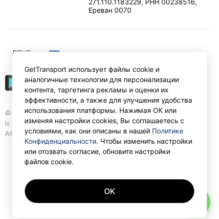
271.110.1183229, РНН 00238516
,
Ереван
0070
₽
RUB
GetTransport использует файлы cookie и
аналогичные технологии для персонализации
контента, таргетинга рекламы и оценки их
эффективности, а также для улучшения удобства
использования платформы. Нажимая ОК или
© Gettransport International Limited. GetTransport®
изменяя настройки cookies, Вы соглашаетесь с
is trademark of Gettransport International Limited.
условиями, как они описаны в нашей
Политике
All rights reserved.
Конфиденциальности
. Чтобы изменить настройки
или отозвать согласие, обновите настройки
файлов cookie.
OK
AI