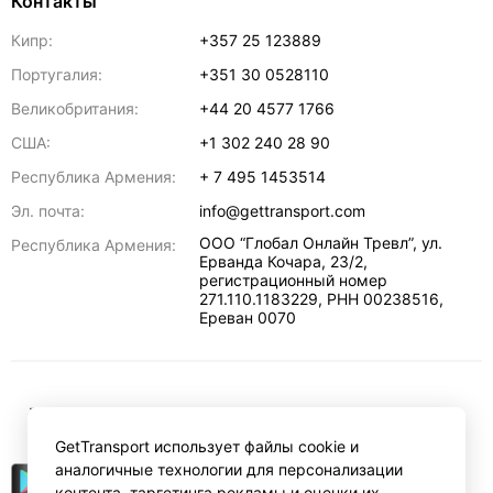
Контакты
Кипр:
+357 25 123889
Португалия:
+351 30 0528110
Великобритания:
+44 20 4577 1766
США:
+1 302 240 28 90
Республика Армения:
+ 7 495 1453514
Эл. почта:
info@gettransport.com
ООО “Глобал Онлайн Тревл”, ул.
Республика Армения:
Ерванда Кочара, 23/2,
регистрационный номер
271.110.1183229, РНН 00238516
,
Ереван
0070
₽
RUB
GetTransport использует файлы cookie и
аналогичные технологии для персонализации
контента, таргетинга рекламы и оценки их