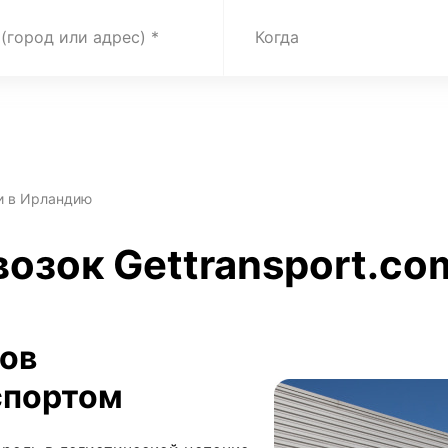
 (город или адрес)
Когда
и в Ирландию
возок Gettransport.co
зов
спортом