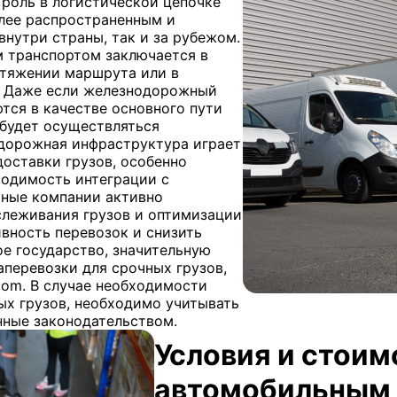
роль в логистической цепочке
олее распространенным и
внутри страны, так и за рубежом.
 транспортом заключается в
отяжении маршрута или в
. Даже если железнодорожный
тся в качестве основного пути
 будет осуществляться
 дорожная инфраструктура играет
оставки грузов, особенно
ходимость интеграции с
тные компании активно
слеживания грузов и оптимизации
вность перевозок и снизить
ое государство, значительную
аперевозки для срочных грузов,
com. В случае необходимости
ых грузов, необходимо учитывать
нные законодательством.
Условия и стоим
автомобильным 