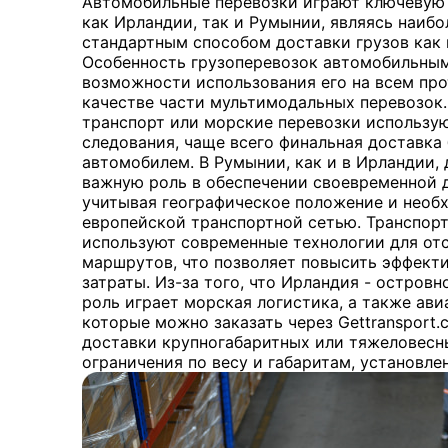
Автомобильные перевозки играют ключевую 
как Ирландии, так и Румынии, являясь наиб
стандартным способом доставки грузов как 
Особенность грузоперевозок автомобильным
возможности использования его на всем пр
качестве части мультимодальных перевозок
транспорт или морские перевозки использую
следования, чаще всего финальная доставка
автомобилем. В Румынии, как и в Ирландии,
важную роль в обеспечении своевременной д
учитывая географическое положение и необ
европейской транспортной сетью. Транспор
используют современные технологии для от
маршрутов, что позволяет повысить эффекти
затраты. Из-за того, что Ирландия - островн
роль играет морская логистика, а также ави
которые можно заказать через Gettransport.
доставки крупногабаритных или тяжеловесн
ограничения по весу и габаритам, установле