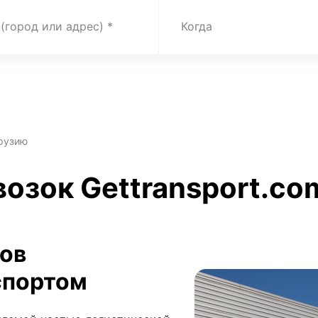
 (город или адрес)
Когда
Грузию
возок Gettransport.co
зов
спортом