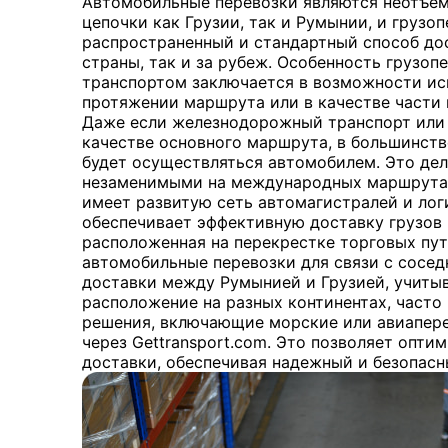
Автомобильные перевозки являются неотъе
цепочки как Грузии, так и Румынии, и грузо
распространенный и стандартный способ до
страны, так и за рубеж. Особенность грузо
транспортом заключается в возможности ис
протяжении маршрута или в качестве части
Даже если железнодорожный транспорт или
качестве основного маршрута, в большинств
будет осуществляться автомобилем. Это де
незаменимыми на международных маршрутах.
имеет развитую сеть автомагистралей и лог
обеспечивает эффективную доставку грузов п
расположенная на перекрестке торговых пут
автомобильные перевозки для связи с сосед
доставки между Румынией и Грузией, учитыв
расположение на разных континентах, част
решения, включающие морские или авиапере
через Gettransport.com. Это позволяет опти
доставки, обеспечивая надежный и безопасн