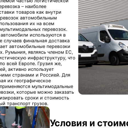
млемой частью логистической
перевозка – наиболее
ставки товаров как внутри
перевозок автомобильным
пользования их на всем
 мультимодальных перевозок.
 автомобили используются в
е случаев финальная доставка
лает автомобильные перевозки
 Румыния, являясь членом ЕС,
истическую инфраструктуру, что
о всей Европе. Грузия же,
ей, активно использует
ними странами и Россией. Для
ая их географическое
о применяются мультимодальные
возки, которые можно заказать
мизировать сроки и стоимость
ый транспорт грузов.
Условия и стоим