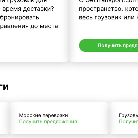
ь время доставки?
пространство, кото
абронировать
весь грузовик или 
правления до места
Получить пред
ги
Морские перевозки
Грузов
Получить предложения
Получи