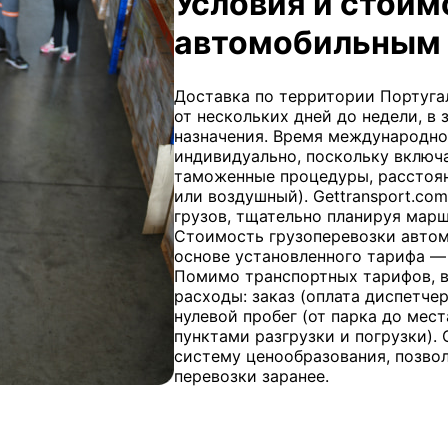
Условия и стоим
автомобильным 
Доставка по территории Португал
от нескольких дней до недели, в
назначения. Время международно
индивидуально, поскольку включа
таможенные процедуры, расстоян
или воздушный). Gettransport.co
грузов, тщательно планируя мар
Стоимость грузоперевозки авто
основе установленного тарифа — 
Помимо транспортных тарифов, 
расходы: заказ (оплата диспетчер
нулевой пробег (от парка до мес
пунктами разгрузки и погрузки). 
систему ценообразования, позво
перевозки заранее.