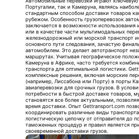
Автомобильные перевозки играют ключевую 
Португалии, так и Камеруна, являясь наибо
стандартным способом доставки товаров как
рубежом. Особенность грузоперевозок авт
заключается в возможности использования 
или в качестве части мультимодальных пере
железнодорожный или морской транспорт ис
основного пути следования, зачастую финал
автомобилем. Это делает автотранспорт н
маршрутах. Учитывая географическое полож
Камеруна в Африке, часто требуется комби
транспорта для оптимальной логистики. Gett
комплексные решения, включая морские пер
(например, Лиссабона или Порту) в порты Ка
авиаперевозки для срочных грузов. В услов
потребности в быстрой доставке товаров, 
становятся все более актуальными, позволя
время доставки. Опыт Gettransport.com поз
координировать различные виды транспорта
логистическую цепочку от отправителя до п
таможенных процедур и правил является пр
своевременной доставки грузов.