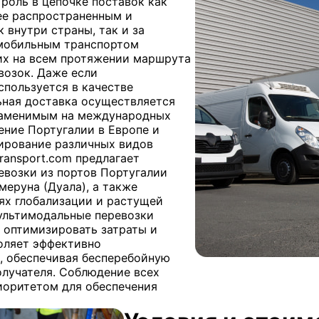
роль в цепочке поставок как
лее распространенным и
 внутри страны, так и за
омобильным транспортом
их на всем протяжении маршрута
возок. Даже если
пользуется в качестве
ьная доставка осуществляется
езаменимым на международных
ение Португалии в Европе и
нирование различных видов
ransport.com предлагает
евозки из портов Португалии
меруна (Дуала), а также
иях глобализации и растущей
мультимодальные перевозки
я оптимизировать затраты и
воляет эффективно
, обеспечивая бесперебойную
олучателя. Соблюдение всех
иоритетом для обеспечения