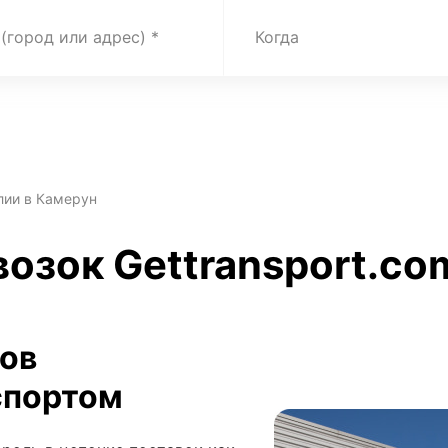
 (город или адрес)
Когда
лии в Камерун
возок Gettransport.co
зов
спортом